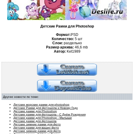
Детские Рамки для Photoshop
Формат:
PSD
Количество:
5 шт
Слои:
раздельно
Размер архива:
46,6
mb
Автор:
Ket1989
Другие новости по теме:
Детские морские рамки для photoshop
Детские Рамки для фотошопа к Новому Году
Детские рамки для Photoshop
Детские рамки для фотошопа - С Днём Рождения
Детские рамки для Photoshop - Малыши
Детские рамки для фотошопа
Детские зимние рамки для фото
Детские рамки для ваших фото
Детские зимние рамки для фото