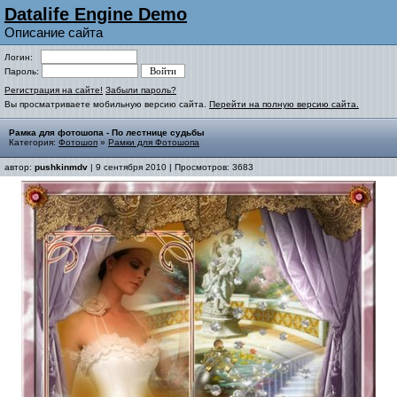
Datalife Engine Demo
Описание сайта
Логин:
Пароль:
Регистрация на сайте!
Забыли пароль?
Вы просматриваете мобильную версию сайта.
Перейти на полную версию сайта.
Рамка для фотошопа - По лестнице судьбы
Категория:
Фотошоп
»
Рамки для Фотошопа
автор:
pushkinmdv
| 9 сентября 2010 | Просмотров: 3683