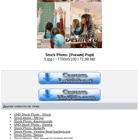
Stock Photo: (Ученик) Pupil
5 jpg l ~7700x5100 l 72,98 Мб
Другие новости по теме:
UHQ Stock Photo - Ghost
Stock photo - Метро
Stock Photo: Backgrounds
UHQ Stock Photo - Geisha
Stock Photo: Butterfly
Stock Photo: Vintage floral background
Stock Photo: Nature
Stock Photo: The house in human hands