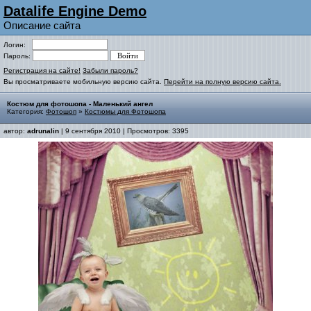
Datalife Engine Demo
Описание сайта
Логин:
Пароль:
Регистрация на сайте!
Забыли пароль?
Вы просматриваете мобильную версию сайта.
Перейти на полную версию сайта.
Костюм для фотошопа - Маленький ангел
Категория:
Фотошоп
»
Костюмы для Фотошопа
автор:
adrunalin
| 9 сентября 2010 | Просмотров: 3395