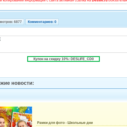
и копировании информации с сайта активная ссылка на
Deslife.ru
обязательна
мотров: 6877
Комментариев: 0
Купон на скидку 10%: DESLIFE_CD0
жие новости:
Рамки для фото - Школьные дни