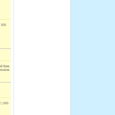
 300
ий Вам
бенком
 | 300