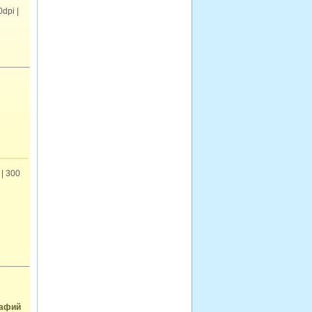
dpi |
| 300
рафий