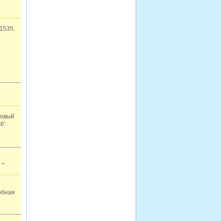
1535,
ковый
р:
 –
обная