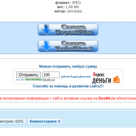
формат:
JPEG
вес:
1,08 Мб
автор:
cernaska
Можно отправить любую сумму
рублей Яндекс.Деньгами
на счёт
41001441453022
(
Deslife.ru
)
Спасибо за помощь в развитии сайта!!!
и копировании информации с сайта активная ссылка на
Deslife.ru
обязательна
мотров: 4255
Комментариев: 0