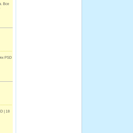
. Все
б
оях PSD
D | 18