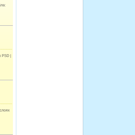
ла:
 PSD |
 слоях