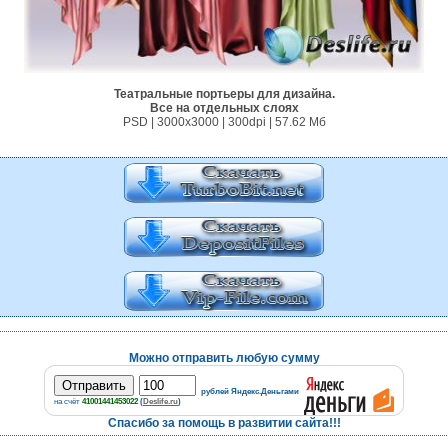
Театральные портьеры для дизайна.
Все на отдельных слоях
PSD | 3000х3000 | 300dpi | 57.62 Мб
Можно отправить любую сумму
рублей Яндекс.Деньгами
на счёт
41001441453022
(
Deslife.ru
)
Спасибо за помощь в развитии сайта!!!