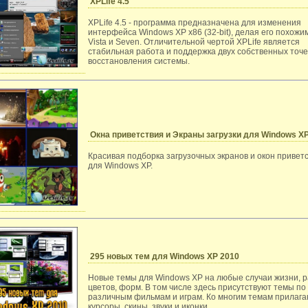
XPLife 4.5
XPLife 4.5 - программа предназначена для изменения
интерфейса Windows XP x86 (32-bit), делая его похожи
Vista и Seven. Отличительной чертой XPLife является
стабильная работа и поддержка двух собственных точе
восстановления системы.
Окна приветствия и Экраны загрузки для Windows X
Красивая подборка загрузочных экранов и окон привет
для Windows XP.
295 новых тем для Windows XP 2010
Новые темы для Windows XP на любые случаи жизни, 
цветов, форм. В том числе здесь присутствуют темы по
различным фильмам и играм. Ко многим темам прилаг
курсоры, скины, звуки и иконки.