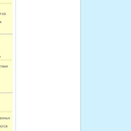
м на
к
P
ствия
разных
аются