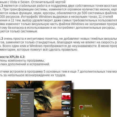
ным с Vista и Seven. Отличительной чертой
4.3
является стабильная работа и поддержка двух собственных точек восстан
. При трансформации системы, изменяется огромное количество иконок, кар
ются новые функции, звуки, курсоры, обновляются до 500 системных файлов,
000 ресурсов. Интерфейс Windows выдержан в нескольких тонах, 11 стилей
ния и 11 тем, выбор удовлетворит даже самых требовательных пользовател
ма изменяет только визуальную часть файлов Windows не затрагивая прог
этому безопасна в использовании и не потребляет дополнительные ресурсы,
уются только системные.
4.3
очень проста и интуитивно понятна, не добавляет новых тяжёлых визуаль
ов, заменяются только стандартные, благодаря чему не влияет на скорость 
. Всего один клик и Windows преображается до неузнаваемости. В меню про
мментарии, которые помогут всё сделать правильно.
ости XPLife 4.3:
влены компоненты программы;
елких дополнений и исправлений.
тчики встроили в программу 5 основных тем и еще 7 дополнительных тем м
ть за небольшое вознаграждение их трудов.