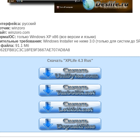
нтерфейса:
русский
отчик:
winzoro
айт:
winzoro.com
рма/ОС:
только Windows XP x86 (все версии и языки)
ительные требования:
Windows Installer не ниже 3.0 (только для систем до S
 файла:
91.1 Мб
62EFB81C3C18FE9F3667AE707AD8A8
Скачать "XPLife 4.3 Rus"