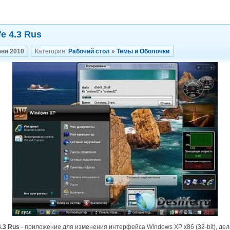
fe 4.3 Rus
юня 2010
Категория:
Рабочий стол
»
Темы и Оболочки
4.3 Rus
- приложение для изменения интерфейса Windows XP x86 (32-bit), дел