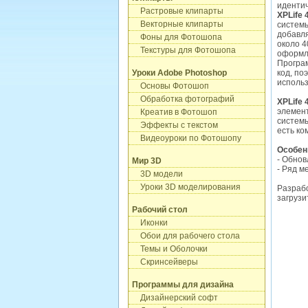
идентич
Растровые клипарты
XPLife 
Векторные клипарты
системы
добавля
Фоны для Фотошопа
около 4
Текстуры для Фотошопа
оформле
Програм
Уроки Adobe Photoshop
код, по
использ
Основы Фотошоп
Обработка фотографий
XPLife 
элемент
Креатив в Фотошоп
системы
Эффекты с текстом
есть ко
Видеоуроки по Фотошопу
Особенн
- Обно
Мир 3D
- Ряд м
3D модели
Уроки 3D моделирования
Разрабо
загрузи
Рабочий стол
Иконки
Обои для рабочего стола
Темы и Оболочки
Скринсейверы
Программы для дизайна
Дизайнерский софт