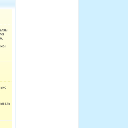
телям
лог
а,
ржки
льно
о
рывать