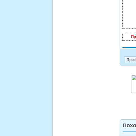
Пр
Прос
Похо