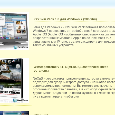
iOS Skin Pack 1.0 для Windows 7 (x86/x64)
Тема для Windows 7 - iOS Skin Pack поможет пользова
Windows 7 превратить интерфейс своей системы в ана
Apple iOS (Apple iOS - мобильная операционная систем
разработанная компанией Apple на основе Mac OS X
изначально для iPhone, а затем расширена для подде
таких мобильных устройств,
Winstep xtreme v 11. 6 (MLRUS)-Unattended Тихая
установка
NeXuS – это система прикрепления, которая замечате
подходит для супер быстрого доступа к наиболее част
используемым приложениям. Вы можете иметь очень
огромное количество панелей, а в них могут скрываться
другие меню. Когда они не используются, вы можете ск
их за краями экрана, чтобы они