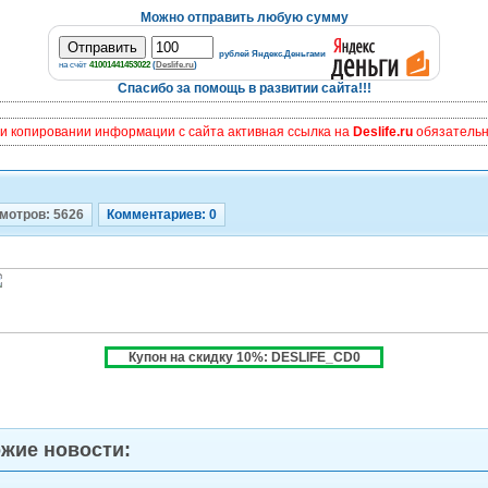
Можно отправить любую сумму
рублей Яндекс.Деньгами
на счёт
41001441453022
(
Deslife.ru
)
Спасибо за помощь в развитии сайта!!!
и копировании информации с сайта активная ссылка на
Deslife.ru
обязательна
мотров: 5626
Комментариев: 0
Купон на скидку 10%: DESLIFE_CD0
жие новости: