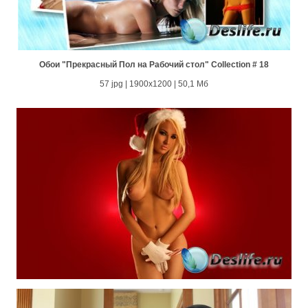
Обои "Прекрасный Пол на Рабочий стол" Collection # 18
57 jpg | 1900x1200 | 50,1 Мб